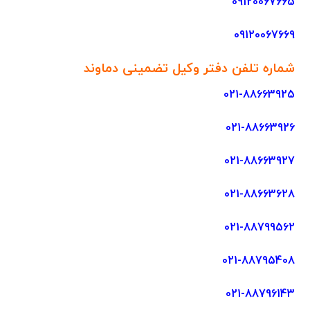
09120067665
09120067669
شماره تلفن دفتر وکیل تضمینی دماوند
021-88663925
021-88663926
021-88663927
021-88663628
021-88799562
021-88795408
021-88796143