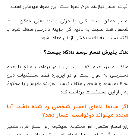
اثبات اعسار نیازمند طرح دعوا است. این دعوا، غیرمالی است.
اعسار ممکن است کلی یا جزئی باشد؛ یعنی ممکن است
شخص فعلا نسبت به تادیه کل هزینه دادرسی معاف شود یا
آن­که نسبت به تادیه بخشی از آن معاف شود.
ملاک پذیرش اعسار توسط دادگاه چیست؟
ملاک اعسار، عدم کفایت دارایی برای پرداخت مبلغ یا عدم
دسترسی به اموال است، و در این­‌باره قطعا مستثنیات دین
لحاظ نمی­شود و شخص مکلف نیست هزینه دادرسی یا محکومٌ­‌
به را از این مستثنیات پرداخت کند.
اگر سابقا ادعای اعسار شخصی رد شده باشد، آیا
مجدد می­تواند درخواست اعسار دهد؟
رای اعسار مشمول امر مختومه نمی­شود؛ زیرا اعسار امری متغیر
است و اگر شخصی قبلا ادعای اعسار کرده باشد ودرخواست