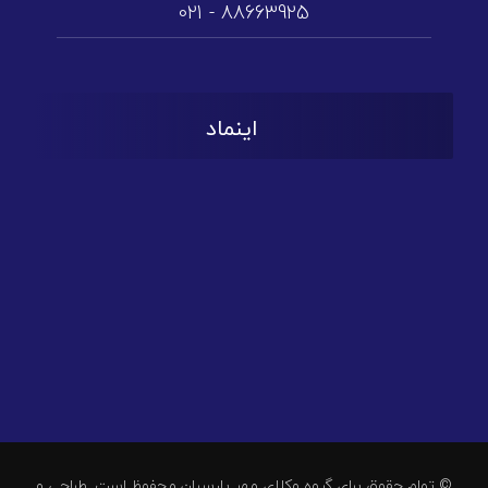
88663925 - 021
اینماد
© تمام حقوق برای گروه وکلای مهر پارسیان محفوظ است. طراحی و