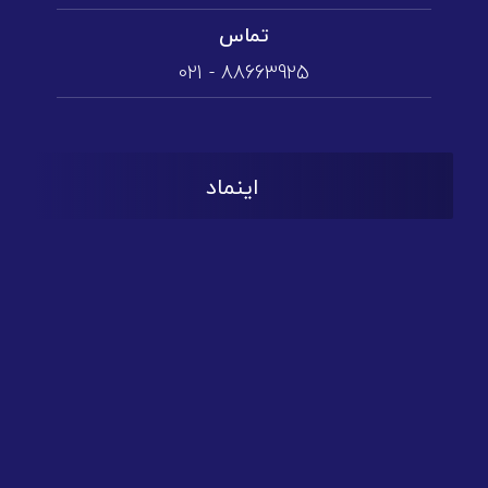
تماس
88663925 - 021
اینماد