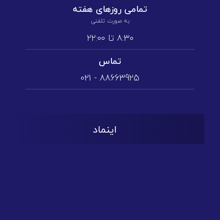
تمامی روز‌های هفته
به صورت تلفنی
۸:۳۰ تا ۲۲:۰۰
تماس
88663925 - 021
اینماد