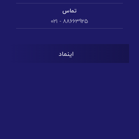
تماس
88663925 - 021
اینماد