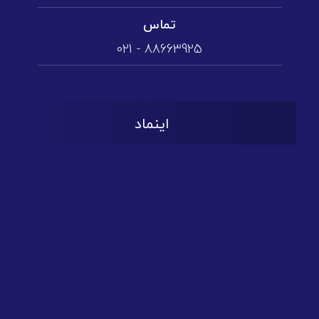
تماس
88663925 - 021
اینماد