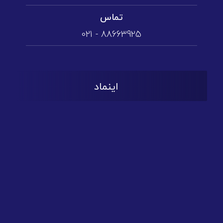
تماس
88663925 - 021
اینماد