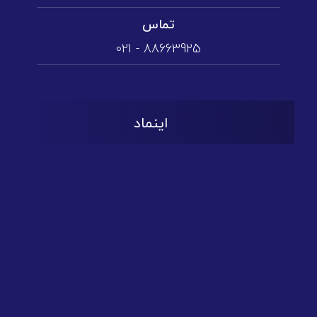
تماس
88663925 - 021
اینماد