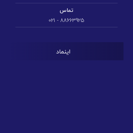
تماس
88663925 - 021
اینماد