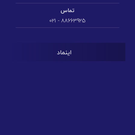
تماس
88663925 - 021
اینماد