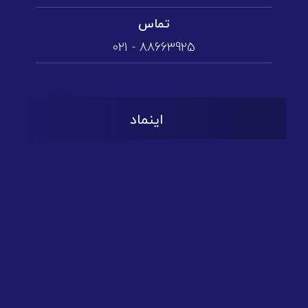
تماس
88663925 - 021
اینماد