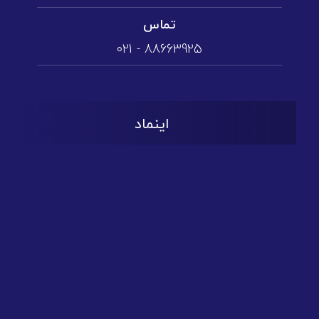
تماس
88663925 - 021
اینماد