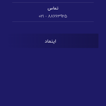
تماس
88663925 - 021
اینماد