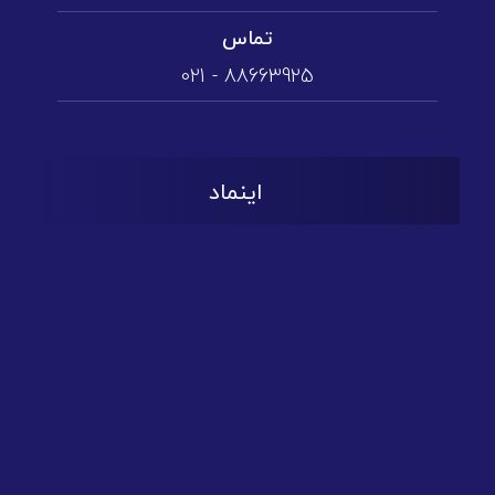
تماس
88663925 - 021
اینماد