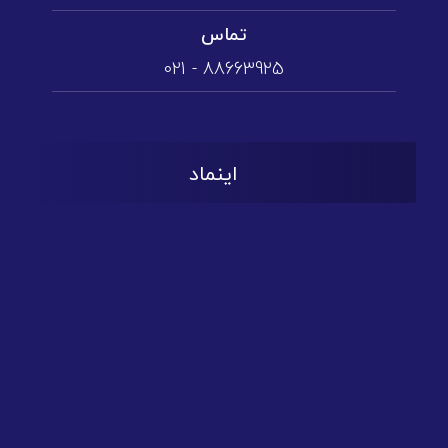
تماس
88663925 - 021
اینماد