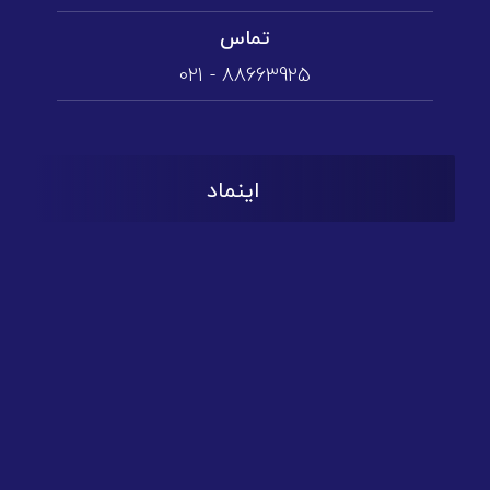
تماس
88663925 - 021
اینماد