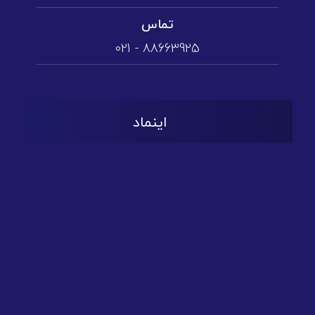
تماس
88663925 - 021
اینماد