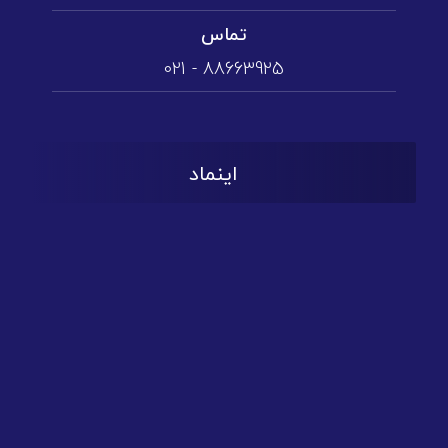
تماس
88663925 - 021
اینماد