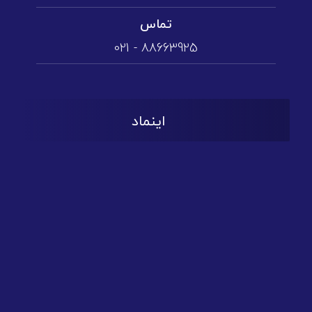
تماس
88663925 - 021
اینماد