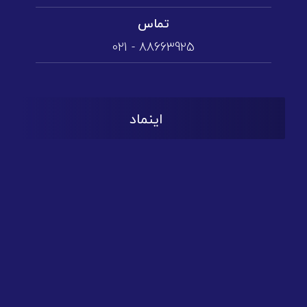
تماس
88663925 - 021
اینماد