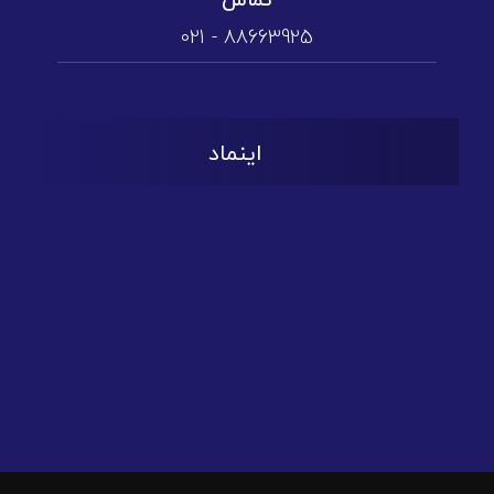
تماس
88663925 - 021
اینماد