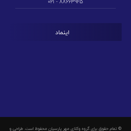
88663925 - 021
اینماد
© تمام حقوق برای گروه وکلای مهر پارسیان محفوظ است. طراحی و