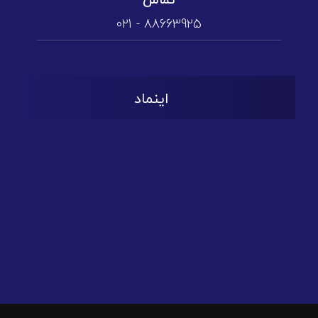
تماس
88663925 - 021
اینماد