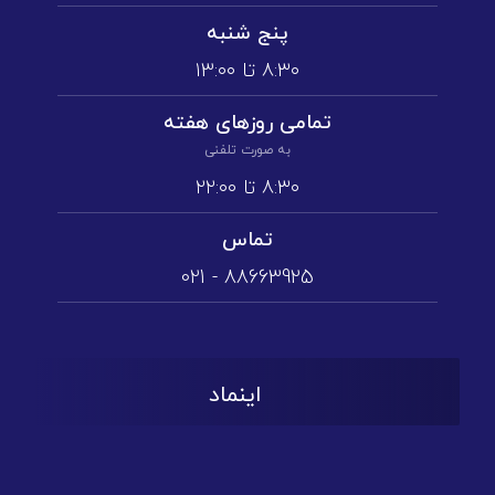
پنج شنبه
۸:۳۰ تا ۱3:۰۰
تمامی روز‌های هفته
به صورت تلفنی
۸:۳۰ تا ۲۲:۰۰
تماس
88663925 - 021
اینماد