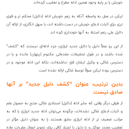
خویش را بر پایه وجود همین ادله مطرح و تعقیب کرده‌اند.
لیکن در عمل به واسطه آنکه به زعم خویش ادله (دلایل) محکم تر و قوی
تری برای اثبات ادعای خویش در دست داشته اند، با سهل انگاری، از ارائه آن
دلایل علی رغم استناد به آنها خودداری کرده اند.
از این رو عملاً دلیل یا دلایل جدید ابرازی، جزء ادله‌ای نیستند که “کشف”
شده باشند و در طول تحقیقات مقدماتی مکتوم (پنهان) مانده و یا در
دسترس شاکی و وکیل ایشان قرار نداشته‌اند، بلکه این ادله موجود و در
دسترس بوده لیکن صرفاً توسط شاکی ارائه نشده است.
بدین ترتیب، عنوان “کشف دلیل جدید” بر آنها
صادق نیست.
از طرفی دیگر وقتی که سایر ادله (دلایل) استنادی شاکی منتج به حصول علم
و اثبات ادعای شاکی نشده‌اند، چگونه می‌توان ادله جدید ابرازی را که به
مراتب ضعیف تر از ادله ابرازی سابق هستند را به عنوان دلیل مؤثر در
تعقیب مجدد موکل و یا دلیل با اعتبار کافی برای تجویز اعمال مقررات ماده