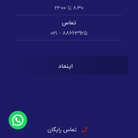
۸:۳۰ تا ۲۲:۰۰
تماس
88663925 - 021
اینماد
تماس رایگان