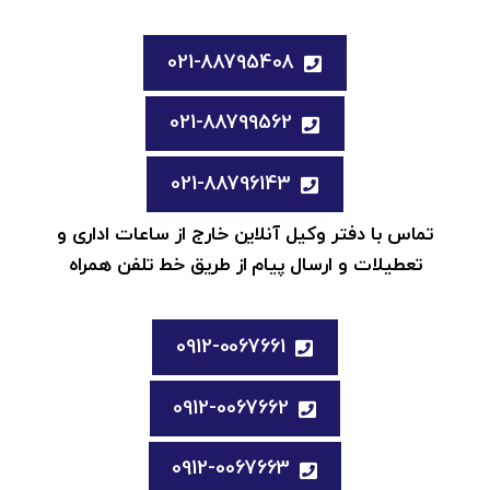
021-88795408
021-88799562
021-88796143
تماس با دفتر وکیل آنلاین خارج از ساعات اداری و
تعطیلات و ارسال پیام از طریق خط تلفن همراه
0912-0067661
0912-0067662
0912-0067663