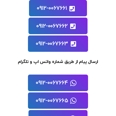
0912-0067661
0912-0067662
0912-0067663
ارسال پیام از طریق شماره واتس اپ و تلگرام
0912-0067664
0912-0067665