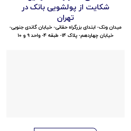
شکایت از پولشویی بانک در
تهران
میدان ونک- ابتدای بزرگراه حقانی- خیابان گاندی جنوبی-
خیابان چهاردهم- پلاک 14- طبقه 4- واحد 9 و 10