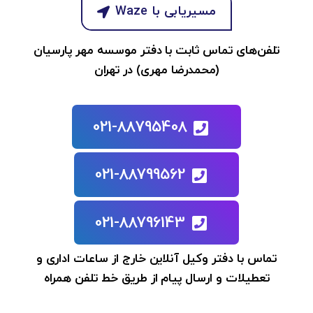
مسیریابی با Waze
تلفن‌های تماس ثابت با دفتر موسسه مهر پارسیان
(محمدرضا مهری) در تهران
021-88795408
021-88799562
021-88796143
تماس با دفتر وکیل آنلاین خارج از ساعات اداری و
تعطیلات و ارسال پیام از طریق خط تلفن همراه