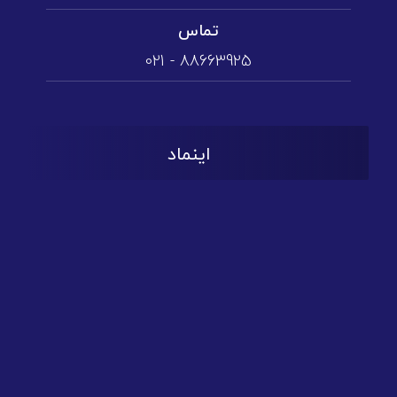
تماس
88663925 - 021
اینماد