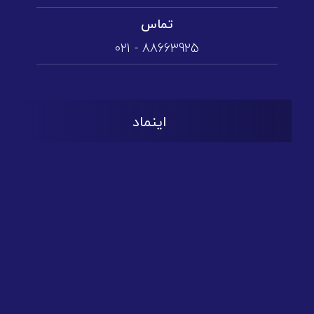
تماس
88663925 - 021
اینماد