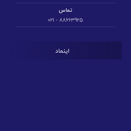
تماس
88663925 - 021
اینماد