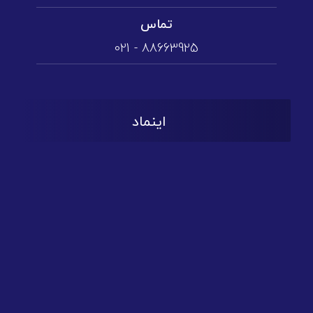
تماس
88663925 - 021
اینماد