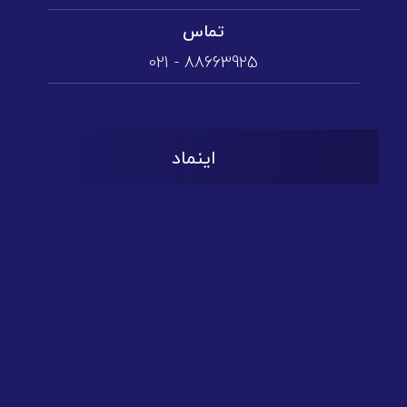
تماس
88663925 - 021
اینماد