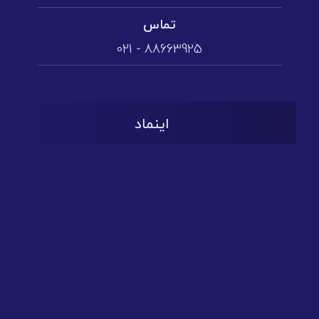
تماس
88663925 - 021
اینماد