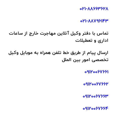
021-88663628
021-88796143
تماس
با دفتر وکیل آنلاین مهاجرت خارج از ساعات
اداری و تعطیلات
ارسال پیام از طریق خط تلفن همراه به موبایل وکیل
تخصصی امور بین الملل
09120067661
09120067662
09120067663
09120067664