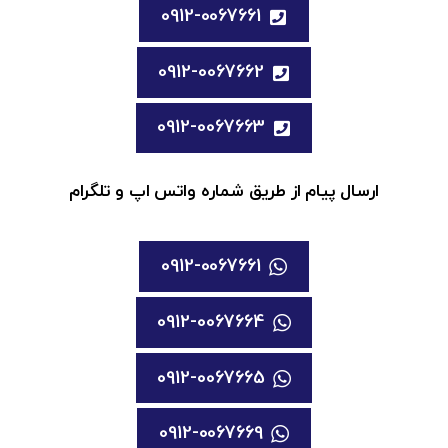
0912-0067661
0912-0067662
0912-0067663
ارسال پیام از طریق شماره واتس اپ و تلگرام
0912-0067661
0912-0067664
0912-0067665
0912-0067669