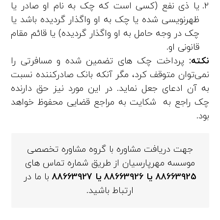
یا ذی ­نفع (کسی است که چک به نام او صادر یا
ظهرنویسی شده یا چک به او واگذار گردیده باشد یا
چک در وجه حامل به او واگذار گردیده) یا قائم مقام
قانونی او.
نکته:
پرداخت چک‌ های تضمین‌ شده و مسافرتی را
نمی‌توان متوقف کرد، مگر آنکه بانک صادرکننده نسبت
به آن ادعای جعل نماید. در این مورد نیز حق دارنده
چک راجع به شکایت به مراجع قضایی محفوظ خواهد
بود.
جهت دریافت مشاوره با گروه مشاوره تخصصی
موسسه مهرپارسیان از طریق شماره تماس های
88663925
یا
88663926
یا
88663927
با ما در
ارتباط باشید.