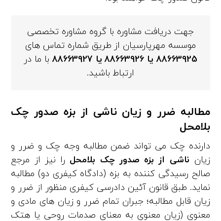
جهت دریافت مشاوره با گروه مشاوره تخصصی
موسسه مهرپارسیان از طریق شماره تماس های
88663925
یا
88663926
یا
88663927
با ما در
ارتباط باشید.
مطالبه ضرر و زیان ناشی از بزه صدور چک
بلامحل
دارنده چک می­ تواند ضمن مطالبه وجه چک و ضرر و
زیان
ناشی از بزه صدور چک بلامحل
را نیز از مرجع
صالح رسیدگی کننده به بزه (دادگاه کیفری دو) مطالبه
نماید. طبق قانون آئین­ دادرسی کیفری منظور از ضرر و
زیان قابل مطالبه؛ جبران تمام ضرر و زیان­ های مادی و
معنوی (زیان معنوی به معنای صدمات روحی یا هتک