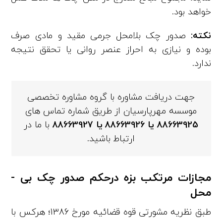
خواهد بود.
نکته:
صدور چک بلامحل جرمی مقید و مادی صرف
بوده و نیازی به احراز عنصر روانی یا تحقق نتیجه
ندارد.
جهت دریافت مشاوره با گروه مشاوره تخصصی
موسسه مهرپارسیان از طریق شماره تماس های
88663925
یا
88663926
یا
88663927
با ما در
ارتباط باشید.
مجازات مرتکب بزه درحکم صدور چک بی ­
محل
طبق نظریه مشورتی قوه­ قضائیه مورخ 1386؛ هرکس با