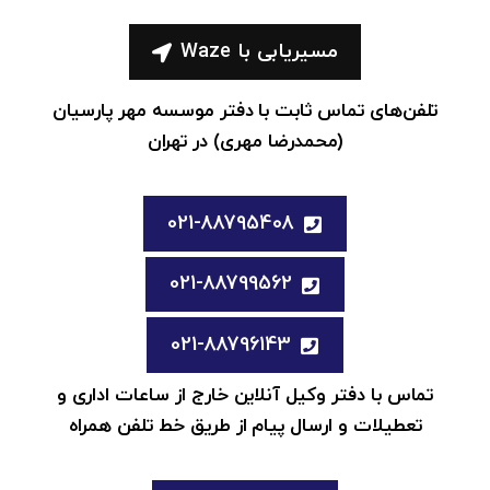
مسیریابی با Waze
تلفن‌های تماس ثابت با دفتر موسسه مهر پارسیان
(محمدرضا مهری) در تهران
021-88795408
021-88799562
021-88796143
تماس با دفتر وکیل آنلاین خارج از ساعات اداری و
تعطیلات و ارسال پیام از طریق خط تلفن همراه