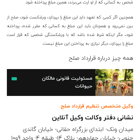
شخص به کسانی که از او ارث می‌برند، همین مبلغ پرداخته شود.
همچنین اگر کسی که تعهد دارد این مبلغ را بپردازد، ورشکست شود، صلح از
بین نمی‌رود و همچنان باید این مبلغ به کسانی که مقرر شده، پرداخته
شود، مگر اینکه شرط شده باشد که با ورشکستگی شخصی که قرار است
مبلغ را بپردازد، دیگر نیازی به پرداختن این مبلغ نیست.
همه چیز درباره قرارداد صلح
مسئولیت قانونی مالکان
حیوانات
وکیل متخصص تنظیم قرارداد صلح
نشانی دفتر وکالت وکیل آنلاین
میدان ونک- ابتدای بزرگراه حقانی- خیابان گاندی
جنوبی- خیابان چهاردهم- پلاک 14- طبقه 4- واحد 9و10