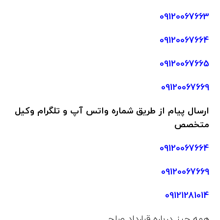
09120067663
09120067664
09120067665
09120067669
ارسال پیام
از طریق شماره واتس آپ و تلگرام وکیل
متخصص
09120067664
09120067669
09121281014
همه چیز درباره قرارداد صلح