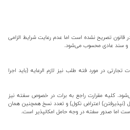
جات ماده 308 قانون تجارت، در قانون تصریح نشده است اما عدم رعایت شرایط الزامی
 و سند عادی محسوب می‌شود.
ه بروات تجارتی در مورد فته طلب نیز لازم الرعایه (باید اجرا
 می‌شود. کلیه مقرارت راجع به برات در خصوص سفته نیز
ول (نپذیرفتن) اعتراض نکول) و تعدد نسخ همچنین همان
است اما صدور سفته در وجه حامل امکانپذیر است.