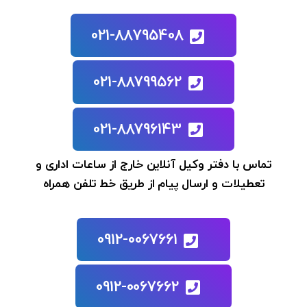
021-88795408
021-88799562
021-88796143
تماس با دفتر وکیل آنلاین خارج از ساعات اداری و
تعطیلات و ارسال پیام از طریق خط تلفن همراه
0912-0067661
0912-0067662