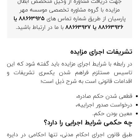
جهت دریافت مشاوره از وکیل متخصص ابطال
مزایده با گروه مشاوره تخصصی موسسه مهر
پارسیان از طریق شماره تماس های
88663925
یا
88663926
یا
88663927
با ما در ارتباط باشید.
تشریفات اجرای مزایده
در رابطه با شرایط اجرای مزایده باید گفته شود که این
تاسیس مستلزم فراهم شدن یکسری تشریفات و
اقدامات قانونی است به شرح ذیل است؛
قطعی ­شدن حکم صادره،
درخواست صدور اجراییه،
معین بودن حکم.
چه حکمی شرایط اجرایی را دارد؟
طبق قانون اجرای احکام مدنی، تنها احکامی در دایره