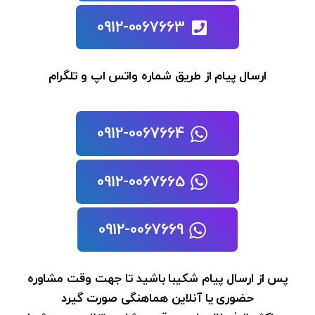
0912-0067663
ارسال پیام از طریق شماره واتس اپ و تلگرام
0912-0067664
0912-0067665
0912-0067669
پس از ارسال پیام شکیبا باشید تا جهت وقت مشاوره
حضوری یا آنلاین هماهنگی صورت گیرد