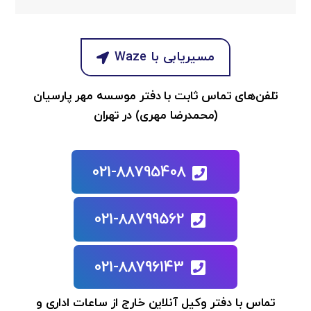
مسیریابی با Waze
تلفن‌های تماس ثابت با دفتر موسسه مهر پارسیان
(محمدرضا مهری) در تهران
021-88795408
021-88799562
021-88796143
تماس با دفتر وکیل آنلاین خارج از ساعات اداری و