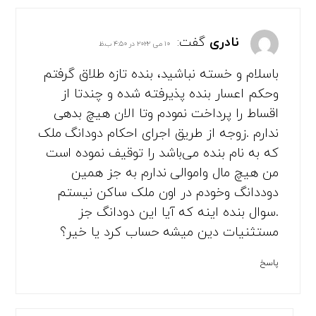
نادری
گفت:
۱۰ می ۲۰۲۲ در ۴:۵۰ ب.ظ
باسلام و خسته نباشید، بنده تازه طلاق گرفتم
وحکم اعسار بنده پذیرفته شده و چندتا از
اقساط را پرداخت نمودم وتا الان هیچ بدهی
ندارم .زوجه از طریق اجرای احکام دودانگ ملک
که به نام بنده می‌باشد را توقیف نموده است
من هیچ مال واموالی ندارم به جز همین
دوددانگ وخودم در اون ملک ساکن نیستم
.سوال بنده اینه که آیا این دودانگ جز
مستثنیات دین میشه حساب کرد یا خیر؟
پاسخ