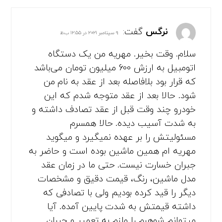
نرگس
گفت:
۹ سپتامبر ۲۰۲۱ در ۱۲:۵۵ ب.ظ
سلام. وقت بخیر. مهریه من یک دستگاه
اتومبیل به ارزش 600 میلیون تومان می‌باشد
که قرار بود بلافاصله بعد از عقد به نام من
شود. حالا بعد از عقد متوجه شدم که این
خودرو چند وقت قبل از عقد تصادف داشته و
به شدت آسیب دیده. حالا همسرم
مسئولیتش را بر عهده نمیگیرد و میگوید
مهریه ام همین ماشین بوده است و حاضر به
جبران خسارت نیست. حتی ما در زمان عقد
مدل ماشین، رنگ، قیمت دقیق و مشخصات
دیگر را قید کرده بودیم ولی با تصادفی که
داشته قیمتش به شدت پایین آمده. آیا
میتوانم شوهرم را ملزم به تعمیر و جبران