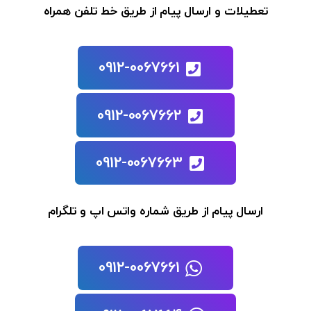
تعطیلات و ارسال پیام از طریق خط تلفن همراه
0912-0067661
0912-0067662
0912-0067663
ارسال پیام از طریق شماره واتس اپ و تلگرام
0912-0067661