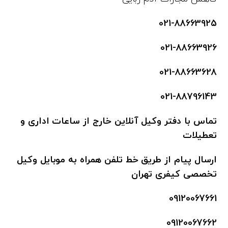
021-88663925
021-88663926
021-88663628
021-88796143
تماس
با دفتر وکیل آنلاین خارج از ساعات اداری و
تعطیلات
ارسال پیام از طریق خط تلفن همراه به موبایل وکیل
تخصصی کیفری تهران
09120067661
09120067662