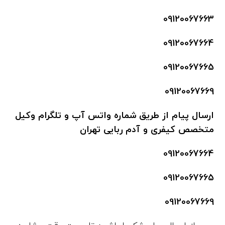
09120067663
09120067664
09120067665
09120067669
ارسال پیام از طریق شماره واتس آپ و تلگرام وکیل
متخصص کیفری و آدم ربایی تهران
09120067664
09120067665
09120067669