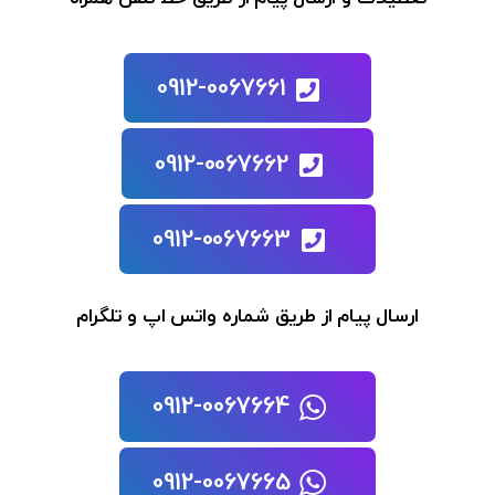
0912-0067661
0912-0067662
0912-0067663
ارسال پیام از طریق شماره واتس اپ و تلگرام
0912-0067664
0912-0067665