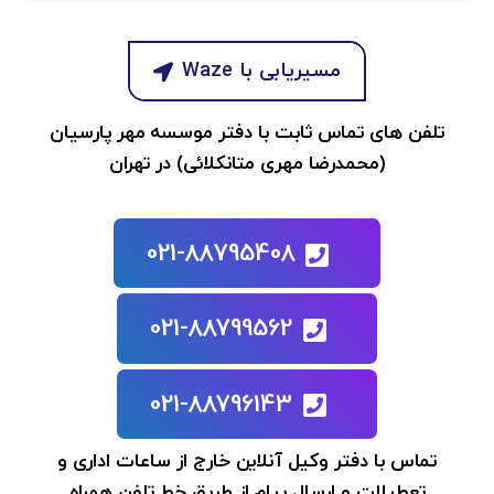
مسیریابی با Waze
تلفن‌ های تماس ثابت با دفتر موسسه مهر پارسیان
(محمدرضا مهری متانکلائی) در تهران
021-88795408
021-88799562
021-88796143
تماس با دفتر وکیل آنلاین خارج از ساعات اداری و
تعطیلات و ارسال پیام از طریق خط تلفن همراه