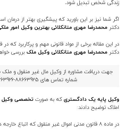
زندگی شخص تبدیل شود.
اگر شما نیز بر این باورید که پیشگیری بهتر از درمان ا
دکتر
محمدرضا مهری متانکلائی
بهترین وکیل امور ملک
در این مقاله برخی از مواد قانونی مهم و پرکاربرد که د
دکتر
محمدرضا مهری متانکلائی
وکیل ملک
بررسی خواهن
جهت دریافت مشاوره از وکیل مال غیر منقول و ملک 
شماره تماس های 88663925-88663926-88663927 با ما در ارتباط باشید.
وکیل پایه یک دادگستری
که به صورت
تخصصی وکیل 
املاک توضیح دادند:
در ماده ۸ قانون مدنی اموال غیر منقول که اتباع خارج