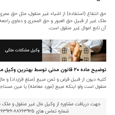
حق انتفاع (استفاده) از اشیاء غیر منقول، مثل حق عمر
ملک غیر از قبیل حق‌ العبور و حق‌ المجری و‌ دعاوی راجعه
آن تابع اموال غیر منقول است.
وکیل مشکلات ملکی
توضیح ماده ۲۰ قانون مدنی توسط
بهترین وکیل ما
کلیه دیون از قبیل قرض و ثمن مبیع (مبلغ قرارداد) و م
منقول است ولو اینکه مبیع (مورد معامله) یا عین‌ مستاجر
جهت دریافت مشاوره از وکیل مال غیر منقول و ملک 
شماره تماس های 88663925-88663926-88663927 با ما در ارتباط باشید.